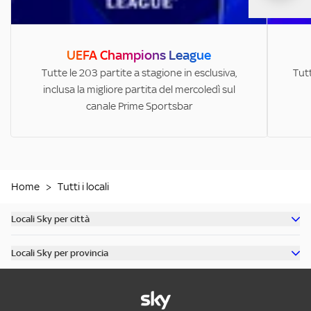
UEFA Champions League
Tutte le 203 partite a stagione in esclusiva,
Tutt
inclusa la migliore partita del mercoledì sul
canale Prime Sportsbar
Home
>
Tutti i locali
Locali Sky per città
Scopri tutti i bar di Milano
Locali Sky per provincia
Scopri tutti i bar di Roma
Scopri tutti i bar in provincia di Milano
Scopri tutti i bar di Torino
Scopri tutti i bar in provincia di Roma
Scopri tutti i bar di Napoli