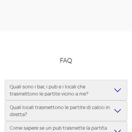
FAQ
Quali sono i bar, i pub e i locali che
trasmettono le partite vicino a me?
Quali locali trasmettono le partite di calcio in
Se cerchi un bar, pub, ristorante o locale vicino a te per
diretta?
vedere le partite di Serie A ENILIVE, la Serie C Sky Wifi, la
UEFA Champions League, la UEFA Europa League, la UEFA
Come sapere se un pub trasmette la partita
Vuoi sapere quali bar, pub o ristoranti mostrano le partite
Conference League, il Tennis, la Formula 1®, la MotoGP™ e