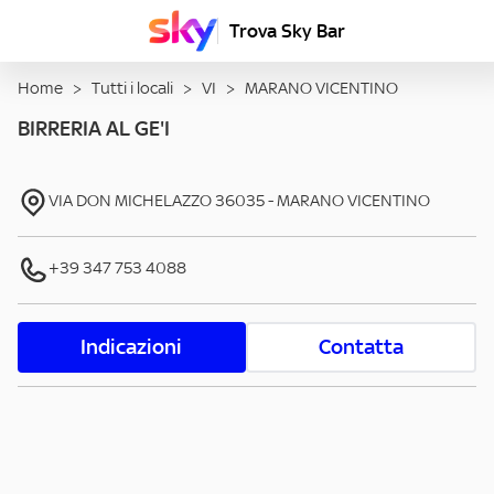
Trova Sky Bar
Home
>
Tutti i locali
>
VI
>
MARANO VICENTINO
BIRRERIA AL GE'I
VIA DON MICHELAZZO
36035
-
MARANO VICENTINO
+39 347 753 4088
Indicazioni
Contatta