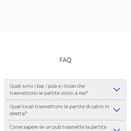
FAQ
Quali sono i bar, i pub e i locali che
trasmettono le partite vicino a me?
Quali locali trasmettono le partite di calcio in
Se cerchi un bar, pub, ristorante o locale vicino a te per
diretta?
vedere le partite di Serie A ENILIVE, la Serie C Sky Wifi, la
UEFA Champions League, la UEFA Europa League, la UEFA
Come sapere se un pub trasmette la partita
Vuoi sapere quali bar, pub o ristoranti mostrano le partite
Conference League, il Tennis, la Formula 1®, la MotoGP™ e