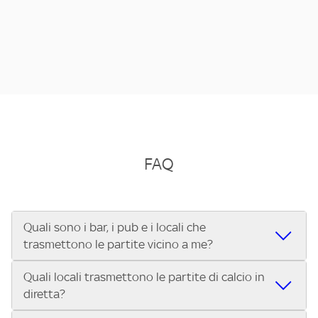
FAQ
Quali sono i bar, i pub e i locali che
trasmettono le partite vicino a me?
Quali locali trasmettono le partite di calcio in
Se cerchi un bar, pub, ristorante o locale vicino a te per
diretta?
vedere le partite di Serie A ENILIVE, la Serie C Sky Wifi, la
UEFA Champions League, la UEFA Europa League, la UEFA