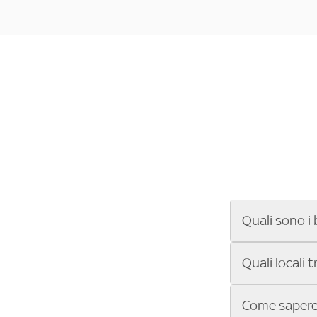
Quali sono i 
Se cerchi un ba
Quali locali 
ENILIVE, la Se
Conference Lea
Vuoi sapere qu
Come sapere 
Sky Bar ti aiut