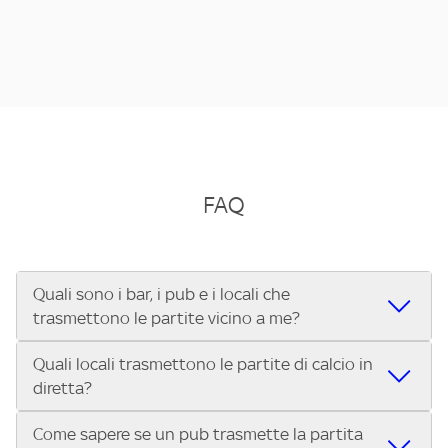
FAQ
Quali sono i bar, i pub e i locali che
trasmettono le partite vicino a me?
Quali locali trasmettono le partite di calcio in
Se cerchi un bar, pub, ristorante o locale vicino a te per
diretta?
vedere le partite di Serie A ENILIVE, la Serie C Sky Wifi, la
UEFA Champions League, la UEFA Europa League, la UEFA
Come sapere se un pub trasmette la partita
Vuoi sapere quali bar, pub o ristoranti mostrano le partite
Conference League, il Tennis, la Formula 1®, la MotoGP™ e