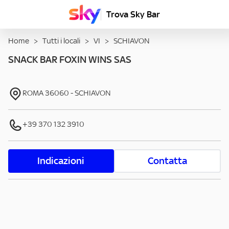
Trova Sky Bar
Home
>
Tutti i locali
>
VI
>
SCHIAVON
SNACK BAR FOXIN WINS SAS
ROMA
36060
-
SCHIAVON
+39 370 132 3910
Indicazioni
Contatta