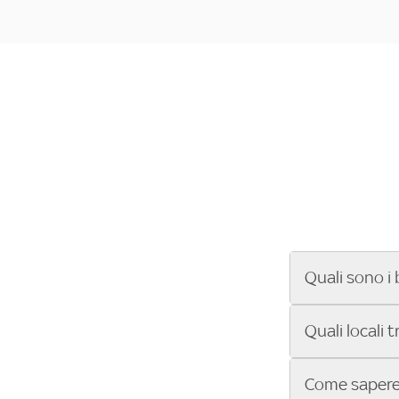
Quali sono i 
Se cerchi un ba
Quali locali 
ENILIVE, la Se
Conference Lea
Vuoi sapere qu
Come sapere 
Sky Bar ti aiut