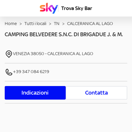
Trova Sky Bar
Home
>
Tutti i locali
>
TN
>
CALCERANICA AL LAGO
CAMPING BELVEDERE S.N.C. DI BRIGADUE J. & M.
VENEZIA
38050
-
CALCERANICA AL LAGO
+39 347 084 6219
Indicazioni
Contatta