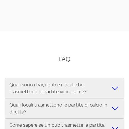
FAQ
Quali sono i bar, i pub e i locali che
trasmettono le partite vicino a me?
Quali locali trasmettono le partite di calcio in
Se cerchi un bar, pub, ristorante o locale vicino a te per
diretta?
vedere le partite di Serie A ENILIVE, la Serie C Sky Wifi, la
UEFA Champions League, la UEFA Europa League, la UEFA
Come sapere se un pub trasmette la partita
Vuoi sapere quali bar, pub o ristoranti mostrano le partite
Conference League, il Tennis, la Formula 1®, la MotoGP™ e