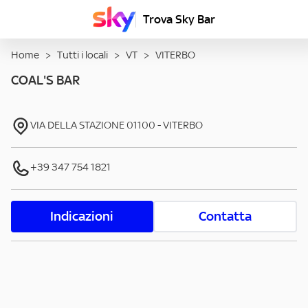
Trova Sky Bar
Home
>
Tutti i locali
>
VT
>
VITERBO
COAL'S BAR
VIA DELLA STAZIONE
01100
-
VITERBO
+39 347 754 1821
Indicazioni
Contatta