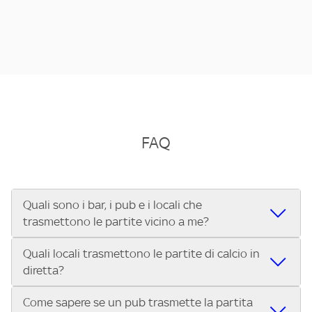
FAQ
Quali sono i bar, i pub e i locali che
trasmettono le partite vicino a me?
Quali locali trasmettono le partite di calcio in
Se cerchi un bar, pub, ristorante o locale vicino a te per
diretta?
vedere le partite di Serie A ENILIVE, la Serie C Sky Wifi, la
UEFA Champions League, la UEFA Europa League, la UEFA
Come sapere se un pub trasmette la partita
Vuoi sapere quali bar, pub o ristoranti mostrano le partite
Conference League, il Tennis, la Formula 1®, la MotoGP™ e