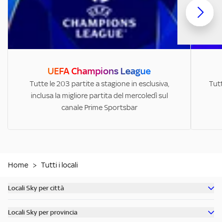
UEFA Champions League
Tutte le 203 partite a stagione in esclusiva,
Tutt
inclusa la migliore partita del mercoledì sul
canale Prime Sportsbar
Home
>
Tutti i locali
Locali Sky per città
Scopri tutti i bar di Milano
Locali Sky per provincia
Scopri tutti i bar di Roma