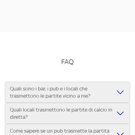
FAQ
Quali sono i bar, i pub e i locali che
trasmettono le partite vicino a me?
Quali locali trasmettono le partite di calcio in
Se cerchi un bar, pub, ristorante o locale vicino a te per
diretta?
vedere le partite di Serie A ENILIVE, la Serie C Sky Wifi, la
UEFA Champions League, la UEFA Europa League, la UEFA
Come sapere se un pub trasmette la partita
Vuoi sapere quali bar, pub o ristoranti mostrano le partite
Conference League, il Tennis, la Formula 1®, la MotoGP™ e