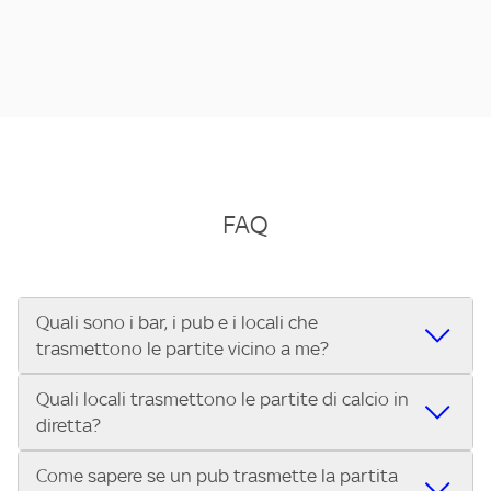
FAQ
Quali sono i bar, i pub e i locali che
trasmettono le partite vicino a me?
Quali locali trasmettono le partite di calcio in
Se cerchi un bar, pub, ristorante o locale vicino a te per
diretta?
vedere le partite di Serie A ENILIVE, la Serie C Sky Wifi, la
UEFA Champions League, la UEFA Europa League, la UEFA
Come sapere se un pub trasmette la partita
Vuoi sapere quali bar, pub o ristoranti mostrano le partite
Conference League, il Tennis, la Formula 1®, la MotoGP™ e