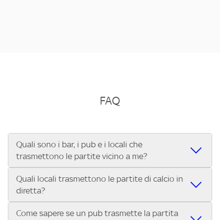
FAQ
Quali sono i bar, i pub e i locali che
trasmettono le partite vicino a me?
Quali locali trasmettono le partite di calcio in
Se cerchi un bar, pub, ristorante o locale vicino a te per
diretta?
vedere le partite di Serie A ENILIVE, la Serie C Sky Wifi, la
UEFA Champions League, la UEFA Europa League, la UEFA
Come sapere se un pub trasmette la partita
Vuoi sapere quali bar, pub o ristoranti mostrano le partite
Conference League, il Tennis, la Formula 1®, la MotoGP™ e