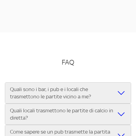
FAQ
Quali sono i bar, i pub e i locali che
trasmettono le partite vicino a me?
Quali locali trasmettono le partite di calcio in
Se cerchi un bar, pub, ristorante o locale vicino a te per
diretta?
vedere le partite di Serie A ENILIVE, la Serie C Sky Wifi, la
UEFA Champions League, la UEFA Europa League, la UEFA
Come sapere se un pub trasmette la partita
Vuoi sapere quali bar, pub o ristoranti mostrano le partite
Conference League, il Tennis, la Formula 1®, la MotoGP™ e