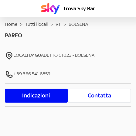
Trova Sky Bar
Home
>
Tutti i locali
>
VT
>
BOLSENA
PAREO
LOCALITA' GUADETTO
01023
-
BOLSENA
+39 366 541 6859
Indicazioni
Contatta