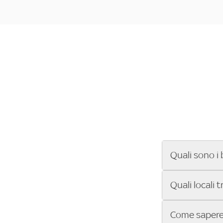
Quali sono i 
Se cerchi un ba
Quali locali 
ENILIVE, la Se
Conference Lea
Vuoi sapere qu
Come sapere 
Sky Bar ti aiut