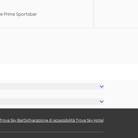
ale Prime Sportsbar
 Trova Sky Bar
Dichiarazione di accessibilità Trova Sky Hotel