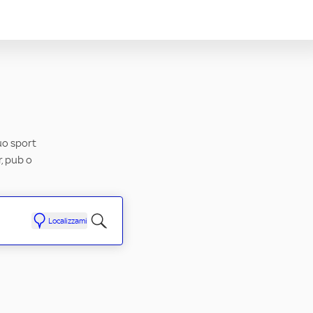
tuo sport
r, pub o
Localizzami