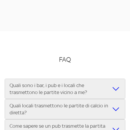
FAQ
Quali sono i bar, i pub e i locali che
trasmettono le partite vicino a me?
Quali locali trasmettono le partite di calcio in
Se cerchi un bar, pub, ristorante o locale vicino a te per
diretta?
vedere le partite di Serie A ENILIVE, la Serie C Sky Wifi, la
UEFA Champions League, la UEFA Europa League, la UEFA
Come sapere se un pub trasmette la partita
Vuoi sapere quali bar, pub o ristoranti mostrano le partite
Conference League, il Tennis, la Formula 1®, la MotoGP™ e