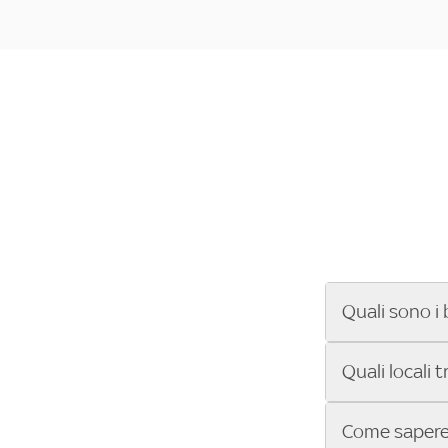
Quali sono i 
Se cerchi un ba
Quali locali 
ENILIVE, la Se
Conference Lea
Vuoi sapere qu
Come sapere 
Sky Bar ti aiut