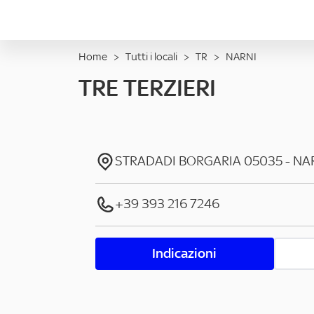
Home
>
Tutti i locali
>
TR
>
NARNI
TRE TERZIERI
STRADADI BORGARIA
05035
-
NA
+39 393 216 7246
Indicazioni