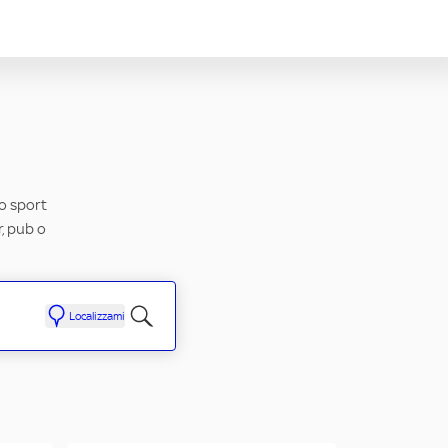
uo sport
r, pub o
Localizzami