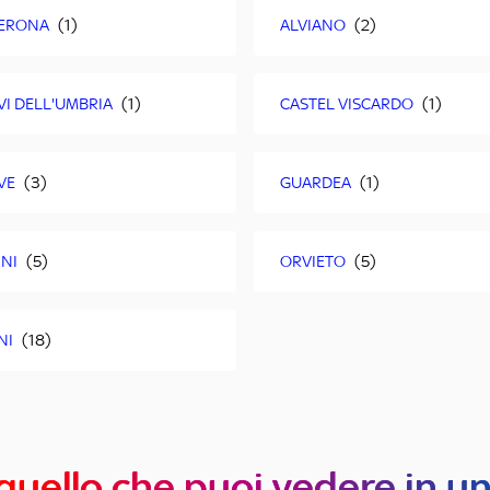
ERONA
ALVIANO
VI DELL'UMBRIA
CASTEL VISCARDO
VE
GUARDEA
NI
ORVIETO
NI
quello che puoi vedere in u