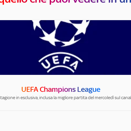
UEFA Champions League
stagione in esclusiva, inclusa la migliore partita del mercoledì sul can