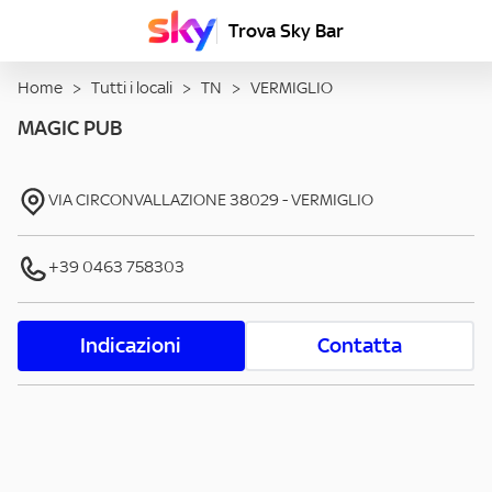
Trova Sky Bar
Home
>
Tutti i locali
>
TN
>
VERMIGLIO
MAGIC PUB
VIA CIRCONVALLAZIONE
38029
-
VERMIGLIO
+39 0463 758303
Indicazioni
Contatta