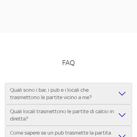
FAQ
Quali sono i bar, i pub e i locali che
trasmettono le partite vicino a me?
Quali locali trasmettono le partite di calcio in
Se cerchi un bar, pub, ristorante o locale vicino a te per
diretta?
vedere le partite di Serie A ENILIVE, la Serie C Sky Wifi, la
UEFA Champions League, la UEFA Europa League, la UEFA
Come sapere se un pub trasmette la partita
Vuoi sapere quali bar, pub o ristoranti mostrano le partite
Conference League, il Tennis, la Formula 1®, la MotoGP™ e