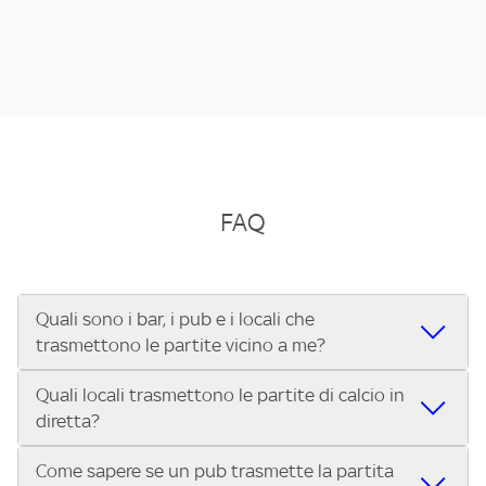
FAQ
Quali sono i bar, i pub e i locali che
trasmettono le partite vicino a me?
Quali locali trasmettono le partite di calcio in
Se cerchi un bar, pub, ristorante o locale vicino a te per
diretta?
vedere le partite di Serie A ENILIVE, la Serie C Sky Wifi, la
UEFA Champions League, la UEFA Europa League, la UEFA
Come sapere se un pub trasmette la partita
Vuoi sapere quali bar, pub o ristoranti mostrano le partite
Conference League, il Tennis, la Formula 1®, la MotoGP™ e