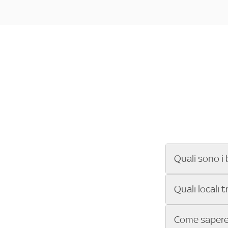
Quali sono i 
Se cerchi un ba
Quali locali 
ENILIVE, la Se
Conference Lea
Vuoi sapere qu
Come sapere 
Sky Bar ti aiut