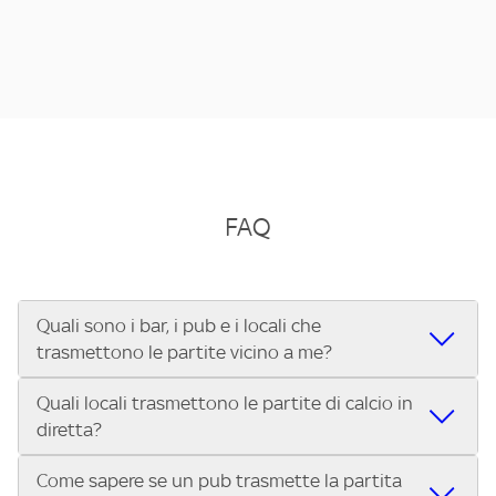
FAQ
Quali sono i bar, i pub e i locali che
trasmettono le partite vicino a me?
Quali locali trasmettono le partite di calcio in
Se cerchi un bar, pub, ristorante o locale vicino a te per
diretta?
vedere le partite di Serie A ENILIVE, la Serie C Sky Wifi, la
UEFA Champions League, la UEFA Europa League, la UEFA
Come sapere se un pub trasmette la partita
Vuoi sapere quali bar, pub o ristoranti mostrano le partite
Conference League, il Tennis, la Formula 1®, la MotoGP™ e