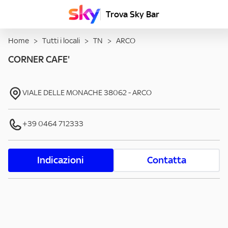
Trova Sky Bar
Home
>
Tutti i locali
>
TN
>
ARCO
CORNER CAFE'
VIALE DELLE MONACHE
38062
-
ARCO
+39 0464 712333
Indicazioni
Contatta