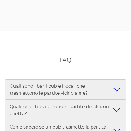
FAQ
Quali sono i bar, i pub e i locali che
trasmettono le partite vicino a me?
Quali locali trasmettono le partite di calcio in
Se cerchi un bar, pub, ristorante o locale vicino a te per
diretta?
vedere le partite di Serie A ENILIVE, la Serie C Sky Wifi, la
UEFA Champions League, la UEFA Europa League, la UEFA
Come sapere se un pub trasmette la partita
Vuoi sapere quali bar, pub o ristoranti mostrano le partite
Conference League, il Tennis, la Formula 1®, la MotoGP™ e