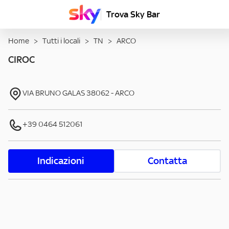
Trova Sky Bar
Home
>
Tutti i locali
>
TN
>
ARCO
CIROC
VIA BRUNO GALAS
38062
-
ARCO
+39 0464 512061
Indicazioni
Contatta