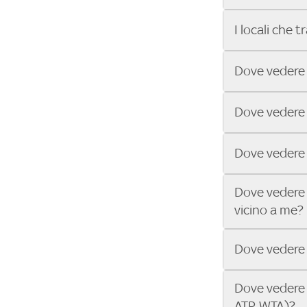
puoi trovare i
barra di ricerc
dello sport Sk
Grazie a Trova
I locali che 
match.
facilissimo! In
stanno trasme
Alcuni locali 
Dove vedere l
consigliamo di
verificare disp
Con Trova Sky 
Dove vedere l
trasmettono tut
nella barra di 
Nei locali Sky 
Dove vedere 
Bar e scopri i 
Nei locali Sky
Dove vedere 
Trova Sky Bar 
vicino a me?
League.
Nei locali Sk
Dove vedere 
Cerca il tuo in
trasmettono 
Nei locali Sky
Dove vedere 
Inserisci il tu
ATP, WTA)?