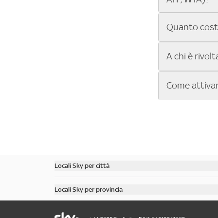
trasmette tutt
Nei locali Sky
Quanto costa 
Tour, oltre all
le partite di t
L’abbonamento 
A chi è rivol
mesi. Con ques
Tutta la S
L'offerta Sky 
Come attivar
UEFA Confere
somministrazion
I migliori 
Bar, pub, r
MotoGP, tenni
Attivare Sky B
Circoli spo
Approfondi
Contatta Sk
Se hai un l
Scopri tutt
Ricevi l’in
subito l’offer
Inizia a tr
Chiama il n
Locali Sky per città
Scopri tutti i bar di Milano
Locali Sky per provincia
Scopri tutti i bar di Roma
Scopri tutti i bar in provincia di Milano
Scopri tutti i bar di Torino
Scopri tutti i bar in provincia di Roma