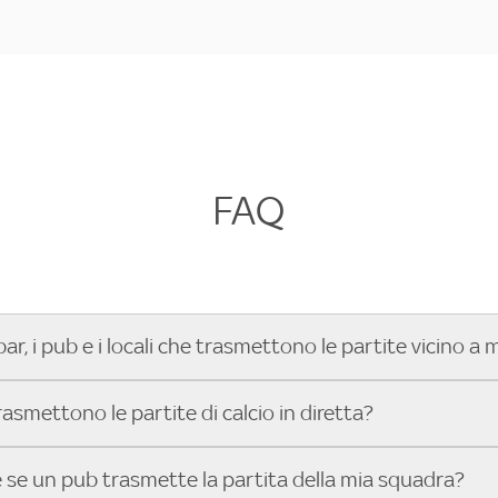
FAQ
bar, i pub e i locali che trasmettono le partite vicino a 
r, pub, ristorante o locale vicino a te per vedere le partite d
trasmettono le partite di calcio in diretta?
rie C Sky Wifi, la UEFA Champions League, la UEFA Europa Le
gue, il Tennis, la Formula 1®, la MotoGP™ e tutto lo sport di
ali bar, pub o ristoranti mostrano le partite in diretta? Con 
se un pub trasmette la partita della mia squadra?
a a individuarlo in pochi secondi! Ti basta inserire il tuo indi