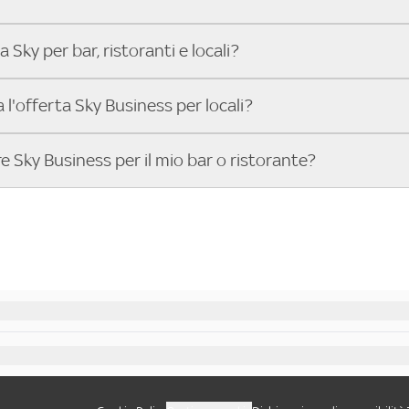
i i Gran Premi della stagione.
 puoi guardare Wimbledon, lo US Open, i tornei dell’ATP Tour
Sky per bar, ristoranti e locali?
e Finals. Cerca il tuo indirizzo su Trova Sky Bar e scopri subi
ennis nel locale più vicino.
Sky Business per bar, ristoranti, pub e locali costa 299€ a
ta l'offerta Sky Business per locali?
ta offerta puoi trasmettere nel tuo locale:
erie A ENILIVE, la UEFA Champions League, la UEFA Europa Le
Business è riservata ai pubblici esercizi aperti al pubblico per
e Sky Business per il mio bar o ristorante?
nce League.
e di cibi, bevande e altri servizi, tra cui:
eventi sportivi internazionali: Premier League, Bundesliga, NB
istoranti, pizzerie
s e molto altro.
usiness è semplice:
rtivi, sale giochi, punti vendita, associazioni
menti sportivi su Sky Sport 24.
y e scegli il pacchetto più adatto al tuo locale.
ocale e vuoi offrire ai tuoi clienti il meglio dello sport in dire
i i dettagli dell’offerta e porta il grande sport nel tuo locale
stallazione del servizio nel tuo bar, pub o ristorante.
ta Sky Business per locali
asmettere gli eventi sportivi per i tuoi clienti.
umero dedicato o visita il sito per attivare Sky Business ogg