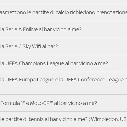
 locali che trasmettono la Serie A ENILIVE, le Coppe Europee e
a e scoprire subito il locale più vicino dove vivere il match con 
y in pochi secondi! Inserisci il tuo indirizzo e scopri subito d
 Sky Bar, trovare un pub che trasmette la partita della tua 
trasmettono le partite di calcio richiedono prenotazion
serisci il tuo indirizzo e scopri in pochi secondi quali locali vi
ttendo il match.
possono richiedere la prenotazione, specialmente per i big ma
a Serie A Enilive al bar vicino a me?
 contattare direttamente il bar o pub che trovi su Trova Sky
onibilità e posti a sedere.
Bar trovi in pochi secondi i locali abbonati a Sky Business c
a Serie C Sky Wifi al bar?
te le 10 partite di ogni turno di Serie A Enilive. Inserisci il 
ricerca e scegli il bar, pub o ristorante più vicino.
puoi guardare tutta la Serie C Sky Wifi. Cerca il tuo indirizzo
la UEFA Champions League al bar vicino a me?
bar e i locali più vicini a te che trasmettono il campionato di 
 puoi guardare tutta la UEFA Champions League. Cerca il tuo 
la UEFA Europa League e la UEFA Conference League a
e scopri i bar e i locali più vicini a te che trasmettono la U
y puoi guardare tutta la UEFA Europa League e la UEFA Confe
Formula 1® e MotoGP™ al bar vicino a me?
dirizzo su Trova Sky Bar e scopri i bar e i locali più vicini a te
le Coppe Europee.
 puoi guardare tutti i Gran Premi di Formula 1® e MotoGP™ in 
le partite di tennis al bar vicino a me? (Wimbledon, U
o indirizzo su Trova Sky Bar e scegli il bar o ristorante più vic