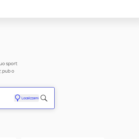
tuo sport
r, pub o
Localizzami