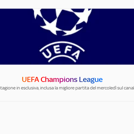
UEFA Champions League
stagione in esclusiva, inclusa la migliore partita del mercoledì sul can