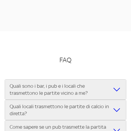
FAQ
Quali sono i bar, i pub e i locali che
trasmettono le partite vicino a me?
Quali locali trasmettono le partite di calcio in
Se cerchi un bar, pub, ristorante o locale vicino a te per
diretta?
vedere le partite di Serie A ENILIVE, la Serie C Sky Wifi, la
UEFA Champions League, la UEFA Europa League, la UEFA
Come sapere se un pub trasmette la partita
Vuoi sapere quali bar, pub o ristoranti mostrano le partite
Conference League, il Tennis, la Formula 1®, la MotoGP™ e