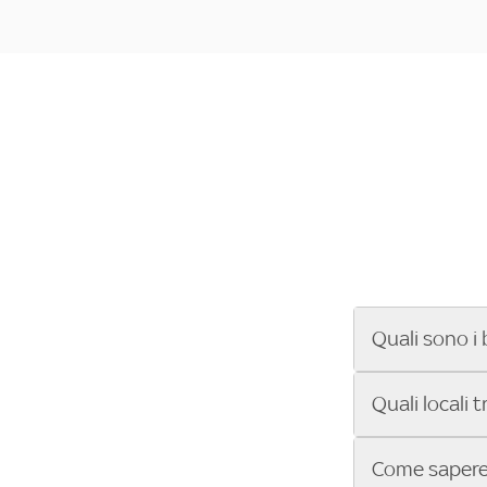
Quali sono i 
Se cerchi un ba
Quali locali 
ENILIVE, la Se
Conference Lea
Vuoi sapere qu
Come sapere 
Sky Bar ti aiut