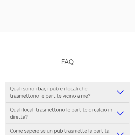
FAQ
Quali sono i bar, i pub e i locali che
trasmettono le partite vicino a me?
Quali locali trasmettono le partite di calcio in
Se cerchi un bar, pub, ristorante o locale vicino a te per
diretta?
vedere le partite di Serie A ENILIVE, la Serie C Sky Wifi, la
UEFA Champions League, la UEFA Europa League, la UEFA
Come sapere se un pub trasmette la partita
Vuoi sapere quali bar, pub o ristoranti mostrano le partite
Conference League, il Tennis, la Formula 1®, la MotoGP™ e