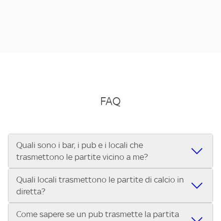
FAQ
Quali sono i bar, i pub e i locali che
trasmettono le partite vicino a me?
Quali locali trasmettono le partite di calcio in
Se cerchi un bar, pub, ristorante o locale vicino a te per
diretta?
vedere le partite di Serie A ENILIVE, la Serie C Sky Wifi, la
UEFA Champions League, la UEFA Europa League, la UEFA
Come sapere se un pub trasmette la partita
Vuoi sapere quali bar, pub o ristoranti mostrano le partite
Conference League, il Tennis, la Formula 1®, la MotoGP™ e