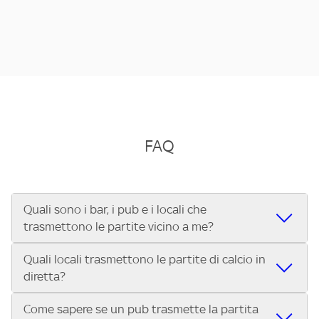
FAQ
Quali sono i bar, i pub e i locali che
trasmettono le partite vicino a me?
Quali locali trasmettono le partite di calcio in
Se cerchi un bar, pub, ristorante o locale vicino a te per
diretta?
vedere le partite di Serie A ENILIVE, la Serie C Sky Wifi, la
UEFA Champions League, la UEFA Europa League, la UEFA
Come sapere se un pub trasmette la partita
Vuoi sapere quali bar, pub o ristoranti mostrano le partite
Conference League, il Tennis, la Formula 1®, la MotoGP™ e