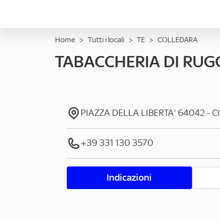
Home
>
Tutti i locali
>
TE
>
COLLEDARA
TABACCHERIA DI RUGG
PIAZZA DELLA LIBERTA'
64042
-
C
+39 331 130 3570
Indicazioni