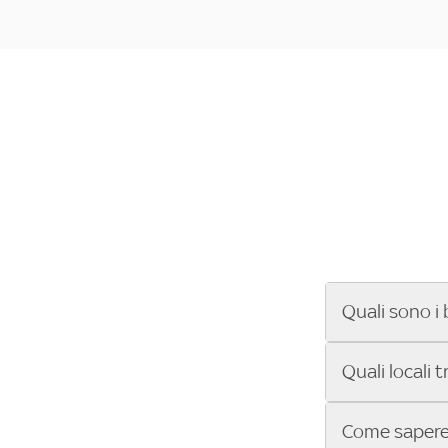
Quali sono i 
Se cerchi un ba
Quali locali 
ENILIVE, la Se
Conference Lea
Vuoi sapere qu
Come sapere 
Sky Bar ti aiut