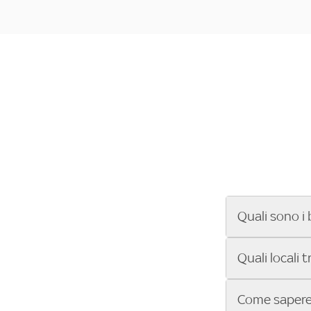
Quali sono i 
Se cerchi un ba
Quali locali 
ENILIVE, la Se
Conference Lea
Vuoi sapere qu
Come sapere 
Sky Bar ti aiut