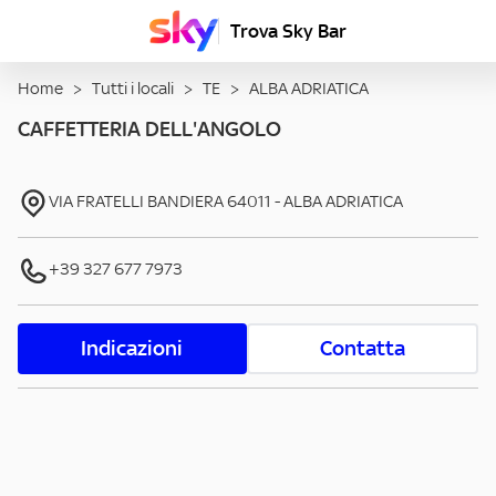
Trova Sky Bar
Home
>
Tutti i locali
>
TE
>
ALBA ADRIATICA
CAFFETTERIA DELL'ANGOLO
VIA FRATELLI BANDIERA
64011
-
ALBA ADRIATICA
+39 327 677 7973
Indicazioni
Contatta