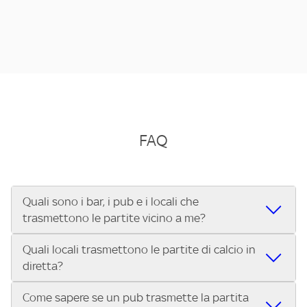
FAQ
Quali sono i bar, i pub e i locali che
trasmettono le partite vicino a me?
Quali locali trasmettono le partite di calcio in
Se cerchi un bar, pub, ristorante o locale vicino a te per
diretta?
vedere le partite di Serie A ENILIVE, la Serie C Sky Wifi, la
UEFA Champions League, la UEFA Europa League, la UEFA
Come sapere se un pub trasmette la partita
Vuoi sapere quali bar, pub o ristoranti mostrano le partite
Conference League, il Tennis, la Formula 1®, la MotoGP™ e