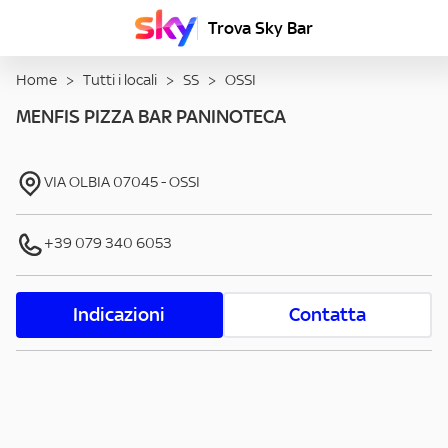
Trova Sky Bar
Home
>
Tutti i locali
>
SS
>
OSSI
MENFIS PIZZA BAR PANINOTECA
VIA OLBIA
07045
-
OSSI
+39 079 340 6053
Indicazioni
Contatta