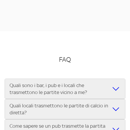
FAQ
Quali sono i bar, i pub e i locali che
trasmettono le partite vicino a me?
Quali locali trasmettono le partite di calcio in
Se cerchi un bar, pub, ristorante o locale vicino a te per
diretta?
vedere le partite di Serie A ENILIVE, la Serie C Sky Wifi, la
UEFA Champions League, la UEFA Europa League, la UEFA
Come sapere se un pub trasmette la partita
Vuoi sapere quali bar, pub o ristoranti mostrano le partite
Conference League, il Tennis, la Formula 1®, la MotoGP™ e