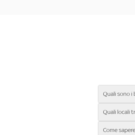
Quali sono i 
Se cerchi un ba
Quali locali 
ENILIVE, la Se
Conference Lea
Vuoi sapere qu
Come sapere 
Sky Bar ti aiut