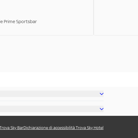
ale Prime Sportsbar
 Trova Sky Bar
Dichiarazione di accessibilità Trova Sky Hotel