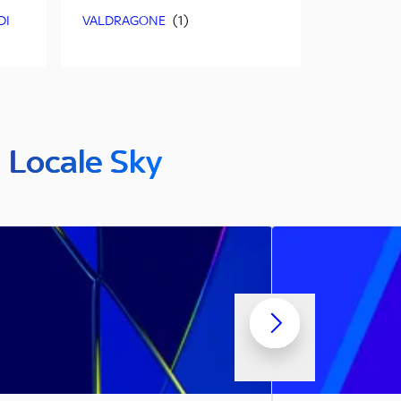
DI
VALDRAGONE
n Locale Sky