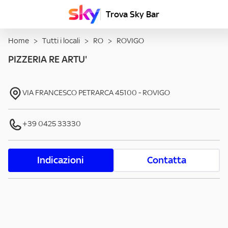
Trova Sky Bar
Home
>
Tutti i locali
>
RO
>
ROVIGO
PIZZERIA RE ARTU'
VIA FRANCESCO PETRARCA
45100
-
ROVIGO
+39 0425 33330
Indicazioni
Contatta