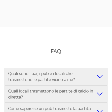
FAQ
Quali sono i bar, i pub e i locali che
trasmettono le partite vicino a me?
Quali locali trasmettono le partite di calcio in
Se cerchi un bar, pub, ristorante o locale vicino a te per
diretta?
vedere le partite di Serie A ENILIVE, la Serie C Sky Wifi, la
UEFA Champions League, la UEFA Europa League, la UEFA
Come sapere se un pub trasmette la partita
Vuoi sapere quali bar, pub o ristoranti mostrano le partite
Conference League, il Tennis, la Formula 1®, la MotoGP™ e