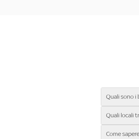
Quali sono i 
Se cerchi un ba
Quali locali 
ENILIVE, la Se
Conference Lea
Vuoi sapere qu
Come sapere 
Sky Bar ti aiut