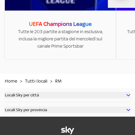
UEFA Champions League
Tutte le 203 partite a stagione in esclusiva,
Tutt
inclusa la migliore partita del mercoledì sul
canale Prime Sportsbar
Home
>
Tutti i locali
>
RM
Locali Sky per città
Scopri tutti i bar di Milano
Locali Sky per provincia
Scopri tutti i bar di Roma
Scopri tutti i bar in provincia di Milano
Scopri tutti i bar di Torino
Scopri tutti i bar in provincia di Roma
Scopri tutti i bar di Napoli