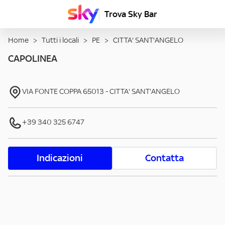
Trova Sky Bar
Home
>
Tutti i locali
>
PE
>
CITTA' SANT'ANGELO
CAPOLINEA
VIA FONTE COPPA
65013
-
CITTA' SANT'ANGELO
+39 340 325 6747
Indicazioni
Contatta