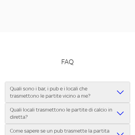
FAQ
Quali sono i bar, i pub e i locali che
trasmettono le partite vicino a me?
Quali locali trasmettono le partite di calcio in
Se cerchi un bar, pub, ristorante o locale vicino a te per
diretta?
vedere le partite di Serie A ENILIVE, la Serie C Sky Wifi, la
UEFA Champions League, la UEFA Europa League, la UEFA
Come sapere se un pub trasmette la partita
Vuoi sapere quali bar, pub o ristoranti mostrano le partite
Conference League, il Tennis, la Formula 1®, la MotoGP™ e