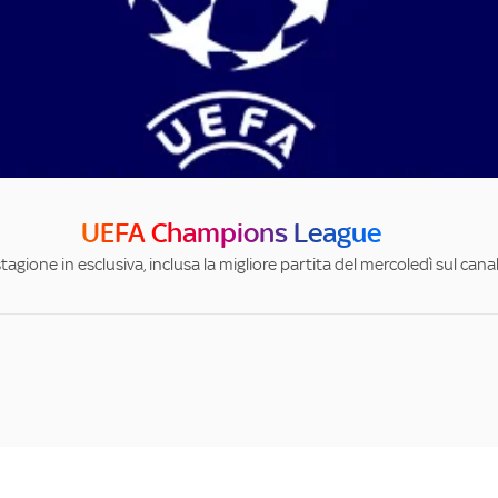
UEFA Champions League
stagione in esclusiva, inclusa la migliore partita del mercoledì sul can