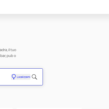
dra, il tuo
 bar, pub o
Localizzami