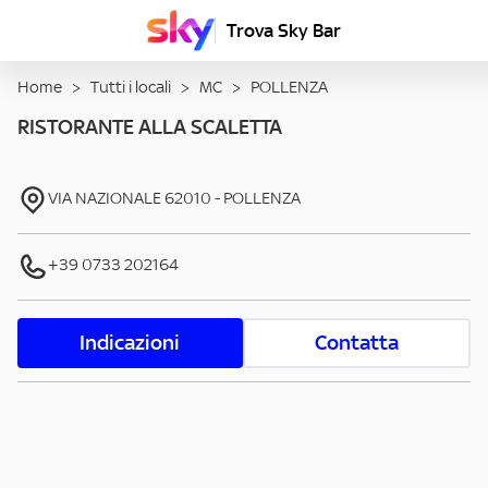
Trova Sky Bar
Home
>
Tutti i locali
>
MC
>
POLLENZA
RISTORANTE ALLA SCALETTA
VIA NAZIONALE
62010
-
POLLENZA
+39 0733 202164
Indicazioni
Contatta