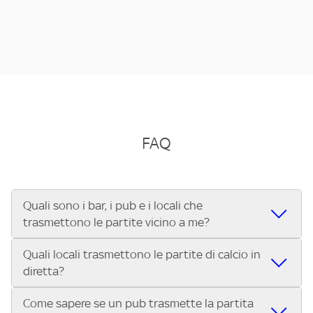
FAQ
Quali sono i bar, i pub e i locali che
trasmettono le partite vicino a me?
Quali locali trasmettono le partite di calcio in
Se cerchi un bar, pub, ristorante o locale vicino a te per
diretta?
vedere le partite di Serie A ENILIVE, la Serie C Sky Wifi, la
UEFA Champions League, la UEFA Europa League, la UEFA
Come sapere se un pub trasmette la partita
Vuoi sapere quali bar, pub o ristoranti mostrano le partite
Conference League, il Tennis, la Formula 1®, la MotoGP™ e