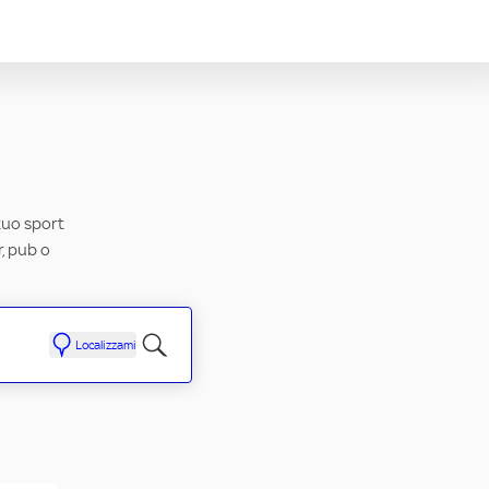
 tuo sport
r, pub o
Localizzami