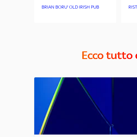
BRIAN BORU' OLD IRISH PUB
RIS
Ecco tutto 