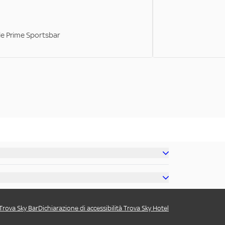
ale Prime Sportsbar
 Trova Sky Bar
Dichiarazione di accessibilità Trova Sky Hotel