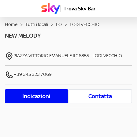
Trova Sky Bar
Home
>
Tutti i locali
>
LO
>
LODI VECCHIO
NEW MELODY
PIAZZA VITTORIO EMANUELE II
26855
-
LODI VECCHIO
+39 345 323 7069
Indicazioni
Contatta