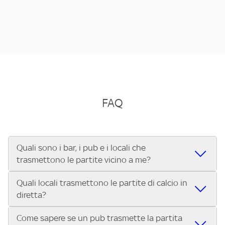
FAQ
Quali sono i bar, i pub e i locali che
trasmettono le partite vicino a me?
Quali locali trasmettono le partite di calcio in
Se cerchi un bar, pub, ristorante o locale vicino a te per
diretta?
vedere le partite di Serie A ENILIVE, la Serie C Sky Wifi, la
UEFA Champions League, la UEFA Europa League, la UEFA
Come sapere se un pub trasmette la partita
Vuoi sapere quali bar, pub o ristoranti mostrano le partite
Conference League, il Tennis, la Formula 1®, la MotoGP™ e