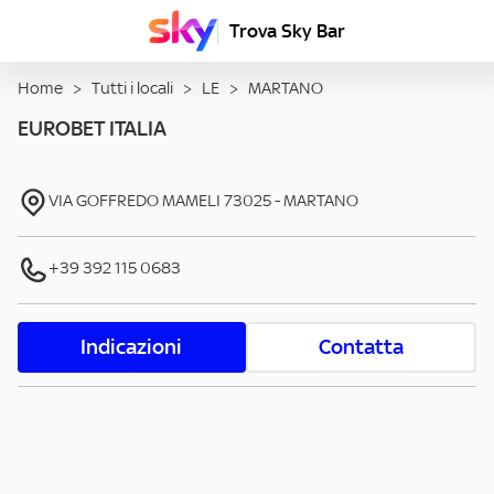
Trova Sky Bar
Home
>
Tutti i locali
>
LE
>
MARTANO
EUROBET ITALIA
VIA GOFFREDO MAMELI
73025
-
MARTANO
+39 392 115 0683
Indicazioni
Contatta