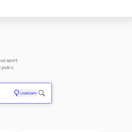
 tuo sport
r, pub o
Localizzami