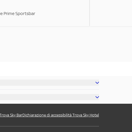
ale Prime Sportsbar
 Trova Sky Bar
Dichiarazione di accessibilità Trova Sky Hotel