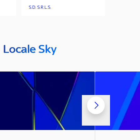
S.D. S.R.L.S.
n Locale Sky