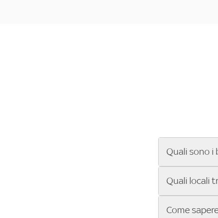
Quali sono i 
Se cerchi un ba
Quali locali 
ENILIVE, la Se
Conference Lea
Vuoi sapere qu
Come sapere 
Sky Bar ti aiut