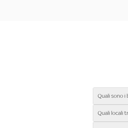
Quali sono i 
Se cerchi un ba
Quali locali 
ENILIVE, la Se
Conference Lea