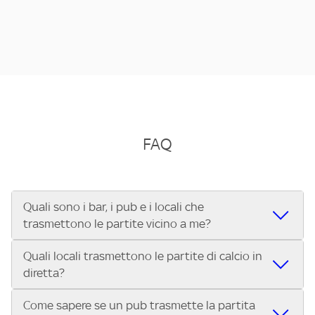
FAQ
Quali sono i bar, i pub e i locali che
trasmettono le partite vicino a me?
Quali locali trasmettono le partite di calcio in
Se cerchi un bar, pub, ristorante o locale vicino a te per
diretta?
vedere le partite di Serie A ENILIVE, la Serie C Sky Wifi, la
UEFA Champions League, la UEFA Europa League, la UEFA
Come sapere se un pub trasmette la partita
Vuoi sapere quali bar, pub o ristoranti mostrano le partite
Conference League, il Tennis, la Formula 1®, la MotoGP™ e