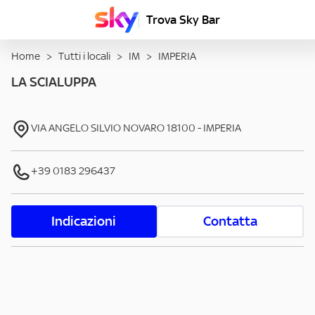
Trova Sky Bar
Home
>
Tutti i locali
>
IM
>
IMPERIA
LA SCIALUPPA
VIA ANGELO SILVIO NOVARO
18100
-
IMPERIA
+39 0183 296437
Indicazioni
Contatta